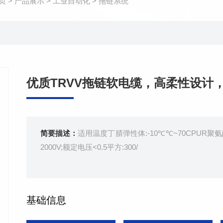
页
>
产品展示
>
工业自动化
>
拖链系统
优质TRVV拖链软电缆，高柔性设计
简要描述：
适用温度丁腈弹性体:-10℃℃~70CPUR聚氨酯
2000V;额定电压<0.5平方:300/
基础信息