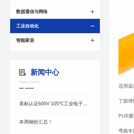
数据通信与网络
工业自动化
智能家居
新闻中心
News Center
适用温
丁腈弹性
美标认证600V 105℃工业电子线 高
PUR聚
本周铜价汇总！
弯曲半径