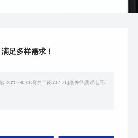
，满足多样需求！
:-30℃~90℃C弯曲半径:7.5*D 电缆外径;测试电压: