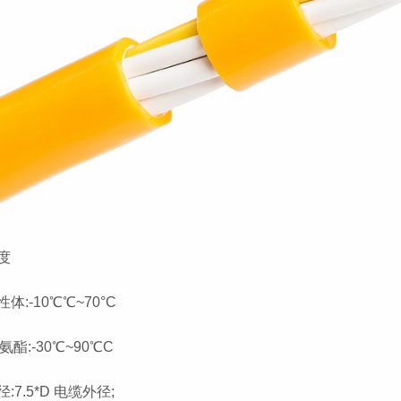
度
体:-10℃℃~70°C
氨酯:-30℃~90℃C
:7.5*D 电缆外径;