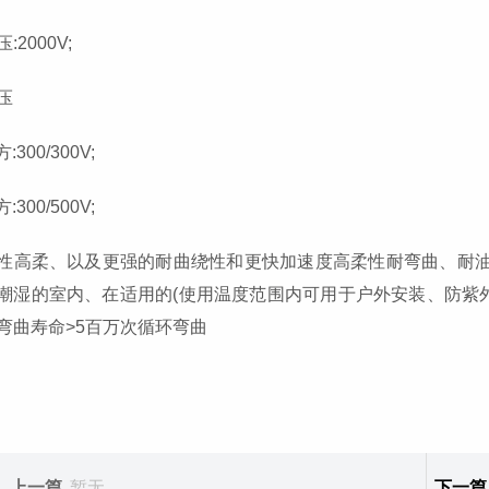
:2000V;
压
:300/300V;
:300/500V;
性高柔、以及更强的耐曲绕性和更快加速度高柔性耐弯曲、耐油
潮湿的室内、在适用的(使用温度范围内可用于户外安装、防紫
弯曲寿命>5百万次循环弯曲
上一篇
暂无
下一篇