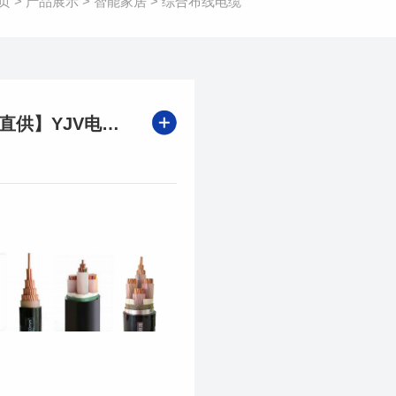
页
>
产品展示
>
智能家居
>
综合布线电缆
【厂家直供】YJV电缆线 定制规格+检测报告 当天发货